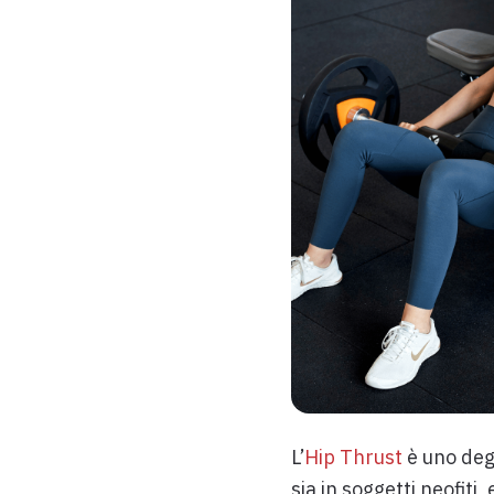
L’
Hip Thrust
è uno degl
sia in soggetti neofiti,