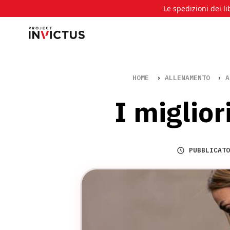
Le spedizioni dei li
HOME
›
ALLENAMENTO
›
A
I miglior
PUBBLICAT