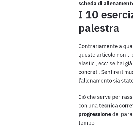
scheda di allenament
I 10 eserciz
palestra
Contrariamente a quanto
questo articolo non tro
elastici, ecc: se hai gi
concreti. Sentire il m
l’allenamento sia stato
Ciò che serve per rasso
con una
tecnica corre
progressione
dei param
tempo.