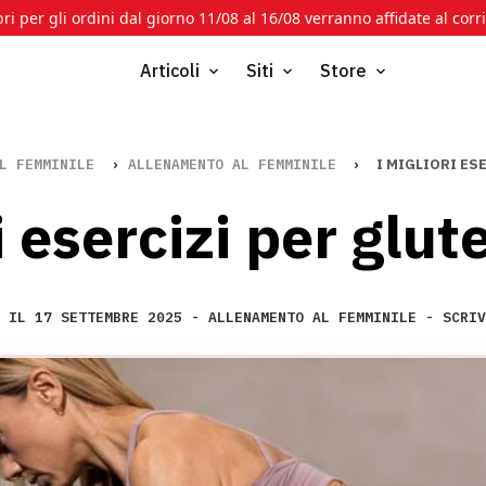
bri per gli ordini dal giorno 11/08 al 16/08 verranno affidate al corri
Articoli
Siti
Store
L FEMMINILE
›
ALLENAMENTO AL FEMMINILE
›
I MIGLIORI ES
i esercizi per glute
O IL
17
SETTEMBRE
2025
-
ALLENAMENTO AL FEMMINILE
-
SCRIV