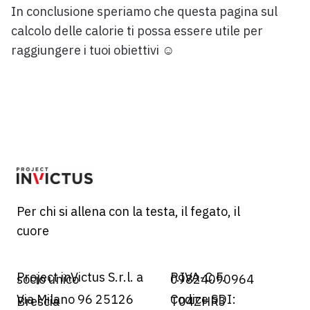
In conclusione speriamo che questa pagina sul
calcolo delle calorie ti possa essere utile per
raggiungere i tuoi obiettivi ☺
Per chi si allena con la testa, il fegato, il
cuore
Project inVictus S.r.l. a
P.IVA-C.F.
socio unico
09824090964
Via Milano 96 25126
Codice SDI:
Brescia
T04ZHR3